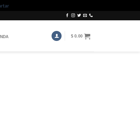
rtar
$
0.00
ENDA