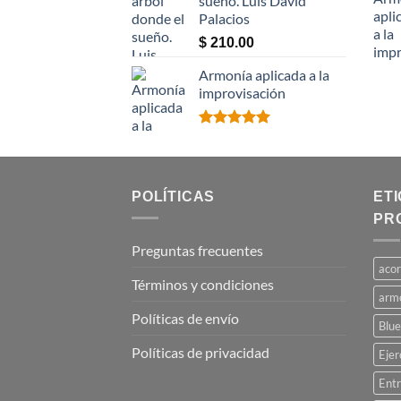
sueño. Luis David
Palacios
$
210.00
Armonía aplicada a la
improvisación
Valorado
con
5.00
de 5
POLÍTICAS
ET
PR
Preguntas frecuentes
aco
Términos y condiciones
arm
Políticas de envío
Blue
Políticas de privacidad
Ejer
Entr