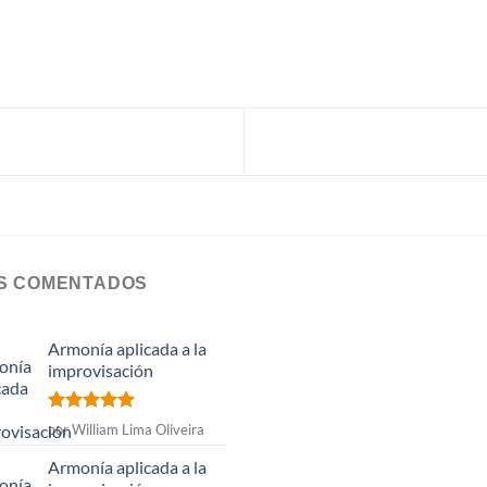
S COMENTADOS
Armonía aplicada a la
improvisación
Valorado
por William Lima Oliveira
con
5
de 5
Armonía aplicada a la