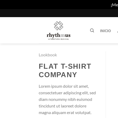
¡Mes
Saltar
al
contenido
INICIO
Lookbook
FLAT T-SHIRT
COMPANY
Lorem ipsum dolor sit amet,
consectetuer adipiscing elit, sed
diam nonummy nibh euismod
tincidunt ut laoreet dolore
magna aliquam erat volutpat.