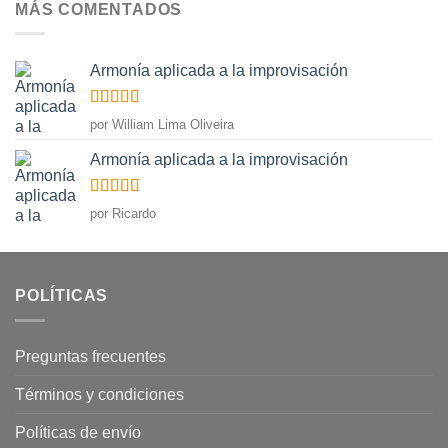
MÁS COMENTADOS
Armonía aplicada a la improvisación
Valorado
por William Lima Oliveira
con
5
de 5
Armonía aplicada a la improvisación
Valorado
por Ricardo
con
5
de 5
POLÍTICAS
Preguntas frecuentes
Términos y condiciones
Políticas de envío