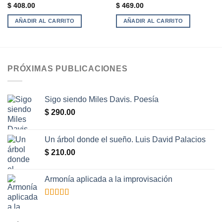
Valorado
Valorado
$
408.00
$
469.00
con
5.00
de
con
5.00
de
5
5
AÑADIR AL CARRITO
AÑADIR AL CARRITO
PRÓXIMAS PUBLICACIONES
Sigo siendo Miles Davis. Poesía
$
290.00
Un árbol donde el sueño. Luis David Palacios
$
210.00
Armonía aplicada a la improvisación
Valorado
con
5.00
de
5