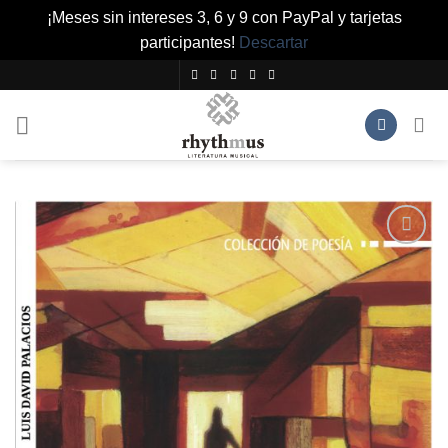
¡Meses sin intereses 3, 6 y 9 con PayPal y tarjetas
participantes!
Descartar
Saltar
al
contenido
Añadir
a la
lista de
deseos