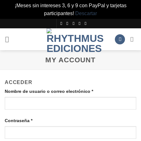
¡Meses sin intereses 3, 6 y 9 con PayPal y tarjetas
participantes!
Descartar
Saltar
al
contenido
MY ACCOUNT
ACCEDER
Obligatorio
Nombre de usuario o correo electrónico
*
Obligatorio
Contraseña
*