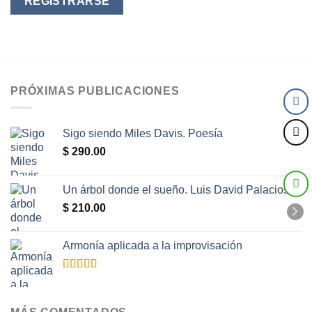
REGISTRARSE
PRÓXIMAS PUBLICACIONES
Sigo siendo Miles Davis. Poesía
$
290.00
Un árbol donde el sueño. Luis David Palacios
$
210.00
Armonía aplicada a la improvisación
Valorado
con
5.00
de
5