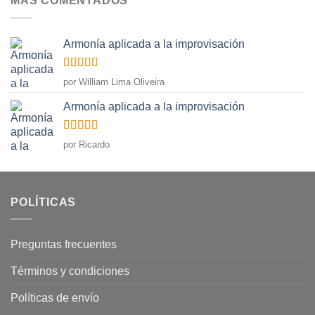
MÁS COMENTADOS
Armonía aplicada a la improvisación
Valorado
por William Lima Oliveira
con
5
de 5
Armonía aplicada a la improvisación
Valorado
por Ricardo
con
5
de 5
POLÍTICAS
Preguntas frecuentes
Términos y condiciones
Políticas de envío