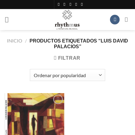
Saltar
al
contenido
INICIO
/
PRODUCTOS ETIQUETADOS “LUIS DAVID
PALACIOS”
FILTRAR
Añadir
a la
lista de
deseos