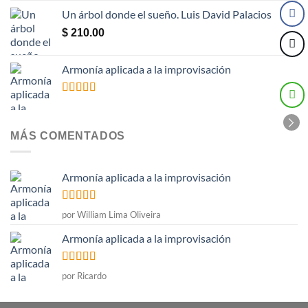
Un árbol donde el sueño. Luis David Palacios
$
210.00
Armonía aplicada a la improvisación
Valorado
con
5.00
de
5
MÁS COMENTADOS
Armonía aplicada a la improvisación
Valorado
por William Lima Oliveira
con
5
de 5
Armonía aplicada a la improvisación
Valorado
por Ricardo
con
5
de 5