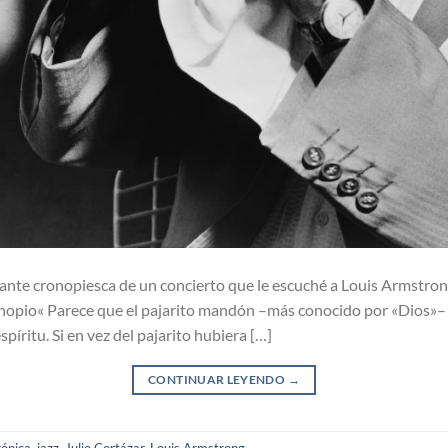
tante cronopiesca de un concierto que le escuché a Louis Armstro
nopio« Parece que el pajarito mandón –más conocido por «Dios»– s
píritu. Si en vez del pajarito hubiera […]
CONTINUAR LEYENDO
→