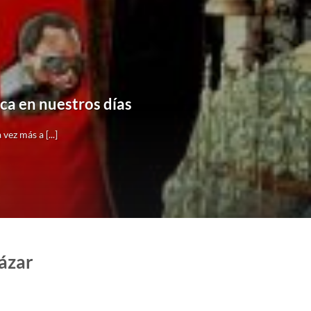
ica en nuestros días
z más a [...]
tázar