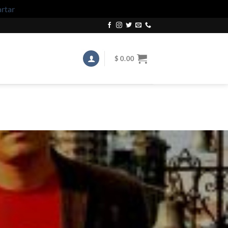
rtar
$
0.00