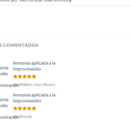
rónica
,
jazz
,
Julio Cortázar
,
Louis Armstrong
S COMENTADOS
Armonía aplicada a la
improvisación
Valorado
por William Lima Oliveira
con
5
de 5
Armonía aplicada a la
improvisación
Valorado
por Ricardo
con
5
de 5