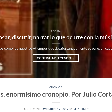
REVISTA
sar, discutir, narrar lo que ocurre con la mús
os como los nuestros –tiempos que desafortunadamente se parecen cada ve
CONTINUAR LEYENDO
→
CRÓNICA
s, enormísimo cronopio. Por Julio Cor
POSTED ON
NOVIEMBRE 17, 2019
BY
RHYTHMUS