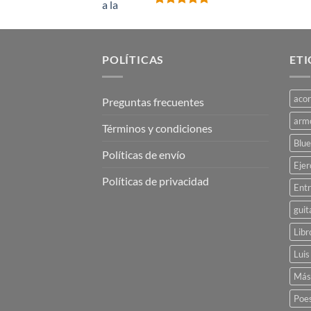
Valorado
con
5.00
de 5
POLÍTICAS
ET
aco
Preguntas frecuentes
arm
Términos y condiciones
Blue
Políticas de envío
Ejer
Políticas de privacidad
Entr
guit
Libr
Luis
Más
Poe