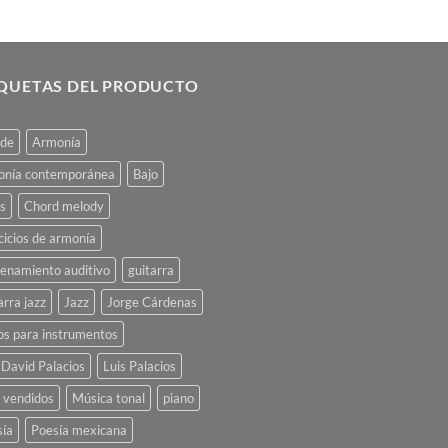
IQUETAS DEL PRODUCTO
rde
Armonía
onía contemporánea
Bajo
s
Chord melody
cicios de armonía
enamiento auditivo
guitarra
arra jazz
Jazz
Jorge Cárdenas
os para instrumentos
 David Palacios
Luis Palacios
 vendidos
Música tonal
piano
sía
Poesía mexicana