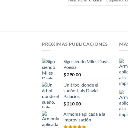
Publicado en
Crónica
|
Etiquetado
c
PRÓXIMAS PUBLICACIONES
MÁ
Sigo siendo Miles Davis.
Poesía
$
290.00
Un árbol donde el
sueño. Luis David
Palacios
$
210.00
Armonía aplicada a la
improvisación