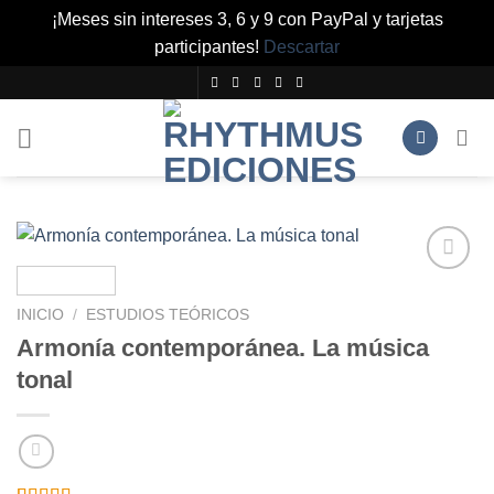
¡Meses sin intereses 3, 6 y 9 con PayPal y tarjetas
participantes!
Descartar
Saltar
al
contenido
Añadir
a la
INICIO
/
ESTUDIOS TEÓRICOS
lista de
Armonía contemporánea. La música
deseos
tonal