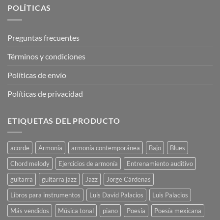
POLÍTICAS
Preguntas frecuentes
Términos y condiciones
Políticas de envío
Políticas de privacidad
ETIQUETAS DEL PRODUCTO
acorde
Armonía
armonía contemporánea
Bajo
Blues
Chord melody
Ejercicios de armonía
Entrenamiento auditivo
guitarra
guitarra jazz
Jazz
Jorge Cárdenas
Libros para instrumentos
Luis David Palacios
Luis Palacios
Más vendidos
Música tonal
piano
Poesía
Poesía mexicana