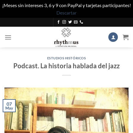
¡Meses sin intereses 3, 6 y 9 con PayPal y tarjetas participantes!
Descartar
Saltar
al
contenido
ESTUDIOS HISTÓRICOS
Podcast. La historia hablada del jazz
07
May