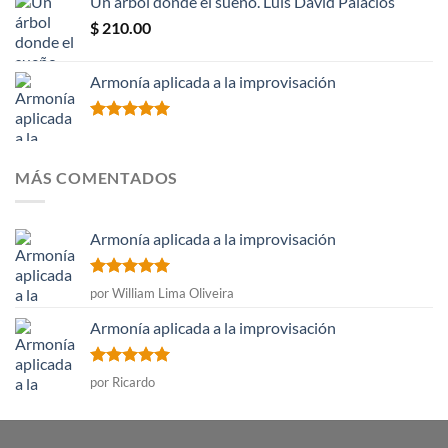
Un árbol donde el sueño. Luis David Palacios
$
210.00
Armonía aplicada a la improvisación
Valorado
con
5.00
de 5
MÁS COMENTADOS
Armonía aplicada a la improvisación
Valorado
por William Lima Oliveira
con
5
de 5
Armonía aplicada a la improvisación
Valorado
por Ricardo
con
5
de 5